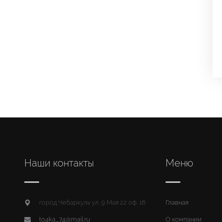
Наши контакты
Меню
город Чебаркуль ул. 9 Мая 22 оф. 18
Главная
to4ka_74@mail.ru
О компании