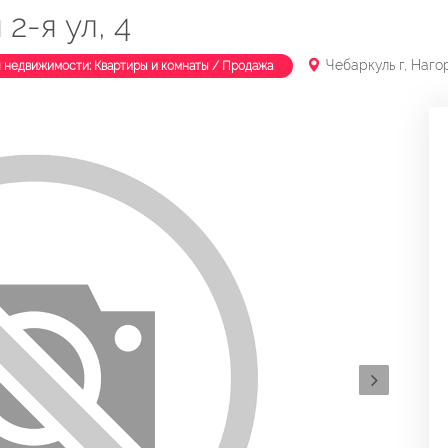
2-я ул, 4
Чебаркуль г, Нагор
п недвижимости: Квартиры и комнаты / Продажа